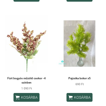
Fürt bogyós műzöld csokor -4
Pajzsika bokor x5
színben
690 Ft
1 090 Ft


KOSÁRBA
KOSÁRBA