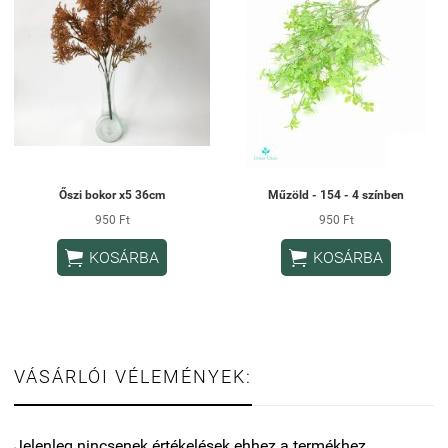
Őszi bokor x5 36cm
Műzöld - 154 - 4 színben
950 Ft
950 Ft


KOSÁRBA
KOSÁRBA
VÁSÁRLÓI VÉLEMÉNYEK:
Jelenleg nincsenek értékelések ehhez a termékhez.