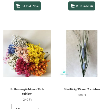


KOSÁRBA
KOSÁRBA
Szálas rezgő 44cm - Több
Díszítő ág 95cm - 2 színben
színben
300 Ft
240 Ft