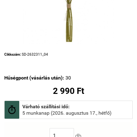
Cikkszám:
SD-2632311_04
Hűségpont (vásárlás után):
30
2 990 Ft
Várható szállítási idő:

5 munkanap (2026. augusztus 17., hétfő)
db