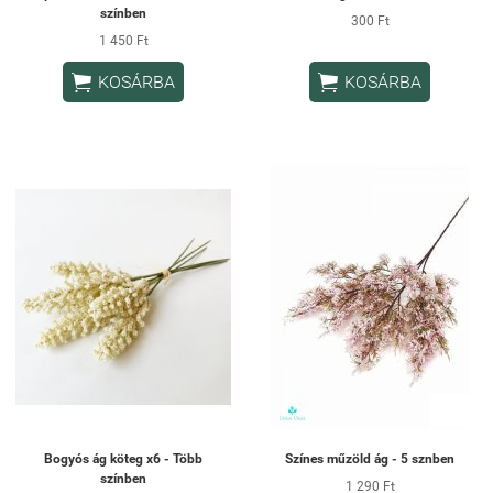
színben
300 Ft
1 450 Ft


KOSÁRBA
KOSÁRBA
Bogyós ág köteg x6 - Több
Színes műzöld ág - 5 sznben
színben
1 290 Ft