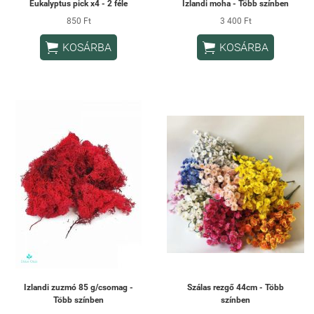
Eukalyptus pick x4 - 2 féle
Izlandi moha - Több színben
850 Ft
3 400 Ft


KOSÁRBA
KOSÁRBA
Izlandi zuzmó 85 g/csomag -
Szálas rezgő 44cm - Több
Több színben
színben