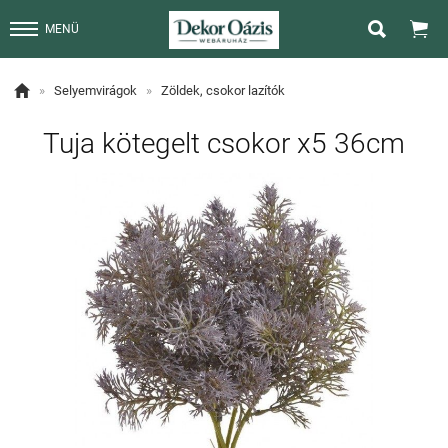


MENÜ

»
Selyemvirágok
»
Zöldek, csokor lazítók
Tuja kötegelt csokor x5 36cm