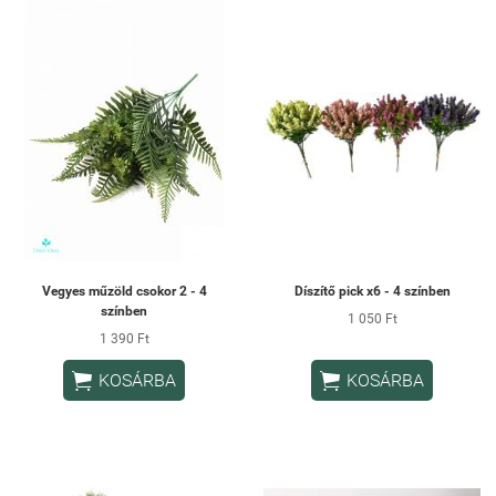
Vegyes műzöld csokor 2 - 4
Díszítő pick x6 - 4 színben
színben
1 050 Ft
1 390 Ft


KOSÁRBA
KOSÁRBA