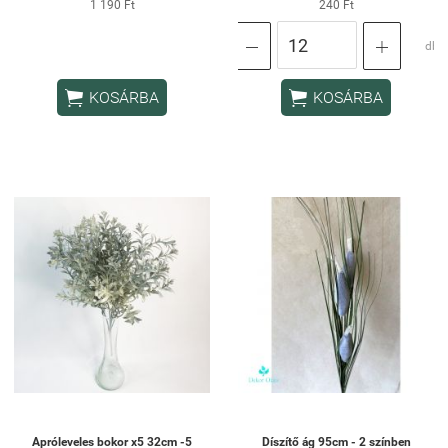
1 190 Ft
240 Ft


db


KOSÁRBA
KOSÁRBA
Apróleveles bokor x5 32cm -5
Díszítő ág 95cm - 2 színben