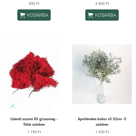
850 Ft
3 400 Ft


KOSÁRBA
KOSÁRBA
Izlandi zuzmó 85 g/csomag -
Apróleveles bokor x5 32cm -5
Több színben
színben
1 190 Ft
1 450 Ft