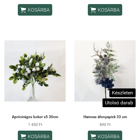


KOSÁRBA
KOSÁRBA
Készleten
Utolsó darab
Apróvirágos bokor x5 30cm
Hamvas áfonyapick 33 cm
1 450 Ft
890 Ft


KOSÁRBA
KOSÁRBA