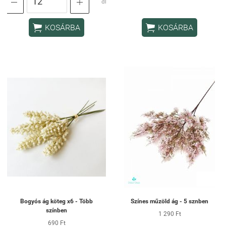


db


KOSÁRBA
KOSÁRBA
Bogyós ág köteg x6 - Több
Színes műzöld ág - 5 sznben
színben
1 290 Ft
690 Ft