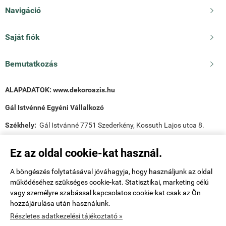
Navigáció

Saját fiók

Bemutatkozás

ALAPADATOK:
www.dekoroazis.hu
Gál Istvénné Egyéni Vállalkozó
Székhely:
Gál Istvánné 7751 Szederkény, Kossuth Lajos utca 8.
Visszakézbesítési cím:
Gál Istvánné (Dekor Oázis) 7635 Pécs,
Ez az oldal cookie-kat használ.
Fábián Béla utca 37.
E-mail:
info@dekoroazis.hu
A böngészés folytatásával jóváhagyja, hogy használjunk az oldal
működéséhez szükséges cookie-kat. Statisztikai, marketing célú
vagy személyre szabással kapcsolatos cookie-kat csak az Ön
hozzájárulása után használunk.
Részletes adatkezelési tájékoztató »