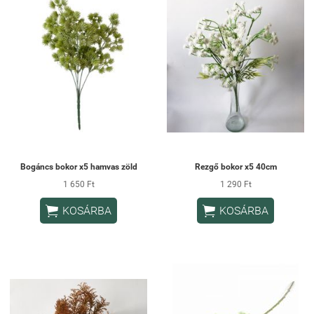
Bogáncs bokor x5 hamvas zöld
Rezgő bokor x5 40cm
1 650 Ft
1 290 Ft


KOSÁRBA
KOSÁRBA