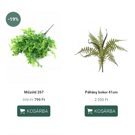
-19%
Műzöld 267
Páfrány bokor 41cm
990 Ft
799 Ft
2 050 Ft


KOSÁRBA
KOSÁRBA