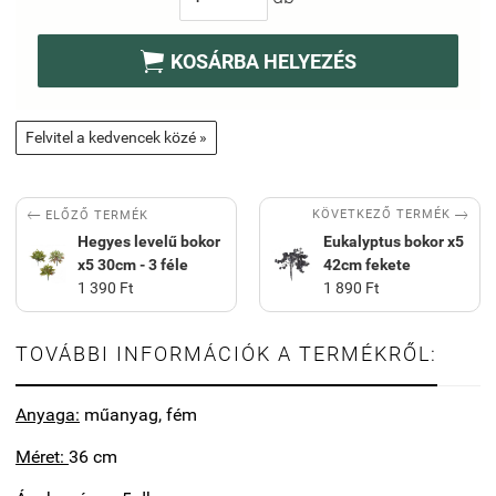

KOSÁRBA HELYEZÉS
Felvitel a kedvencek közé »


KÖVETKEZŐ TERMÉK
ELŐZŐ TERMÉK
Hegyes levelű bokor
Eukalyptus bokor x5
x5 30cm - 3 féle
42cm fekete
1 390 Ft
1 890 Ft
TOVÁBBI INFORMÁCIÓK A TERMÉKRŐL:
Anyaga:
műanyag, fém
Méret:
36 cm