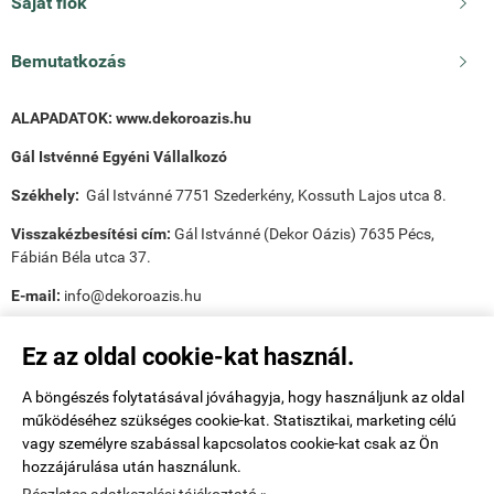
Saját fiók

Bemutatkozás

ALAPADATOK:
www.dekoroazis.hu
Gál Istvénné Egyéni Vállalkozó
Székhely:
Gál Istvánné 7751 Szederkény, Kossuth Lajos utca 8.
Visszakézbesítési cím:
Gál Istvánné (Dekor Oázis) 7635 Pécs,
Fábián Béla utca 37.
E-mail:
info@dekoroazis.hu
Ez az oldal cookie-kat használ.
A böngészés folytatásával jóváhagyja, hogy használjunk az oldal
működéséhez szükséges cookie-kat. Statisztikai, marketing célú
Payee tudnivalók:
vagy személyre szabással kapcsolatos cookie-kat csak az Ön
hozzájárulása után használunk.
Utánvét ellenőr tudnivalók: