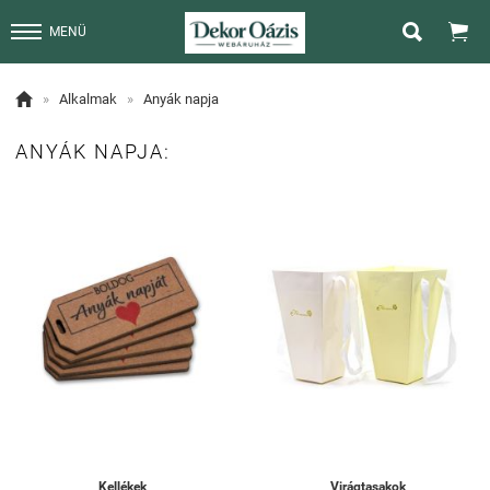


MENÜ

»
Alkalmak
»
Anyák napja
ANYÁK NAPJA:
Kellékek
Virágtasakok