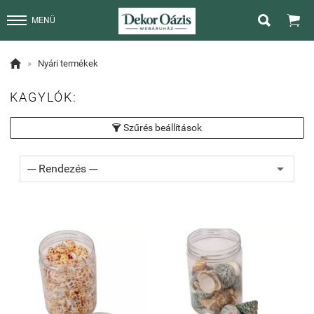


MENÜ

»
Nyári termékek
KAGYLÓK:
Szűrés beállítások
