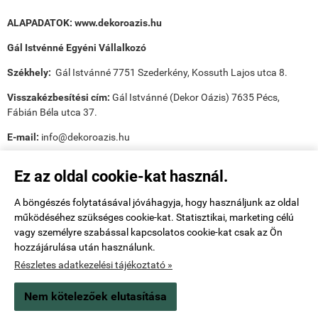
ALAPADATOK:
www.dekoroazis.hu
Gál Istvénné Egyéni Vállalkozó
Székhely:
Gál Istvánné 7751 Szederkény, Kossuth Lajos utca 8.
Visszakézbesítési cím:
Gál Istvánné (Dekor Oázis) 7635 Pécs,
Fábián Béla utca 37.
E-mail:
info@dekoroazis.hu
Ez az oldal cookie-kat használ.
A böngészés folytatásával jóváhagyja, hogy használjunk az oldal
működéséhez szükséges cookie-kat. Statisztikai, marketing célú
Payee tudnivalók:
vagy személyre szabással kapcsolatos cookie-kat csak az Ön
hozzájárulása után használunk.
Utánvét ellenőr tudnivalók:
Részletes adatkezelési tájékoztató »
Nem kötelezőek elutasítása
www.dekoroazis.hu -
Gál Istvánné
-
ÁSZF
-
Adatkezelési tájékoztató