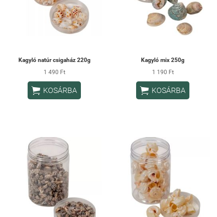
Kagyló natúr csigaház 220g
Kagyló mix 250g
1 490 Ft
1 190 Ft


KOSÁRBA
KOSÁRBA