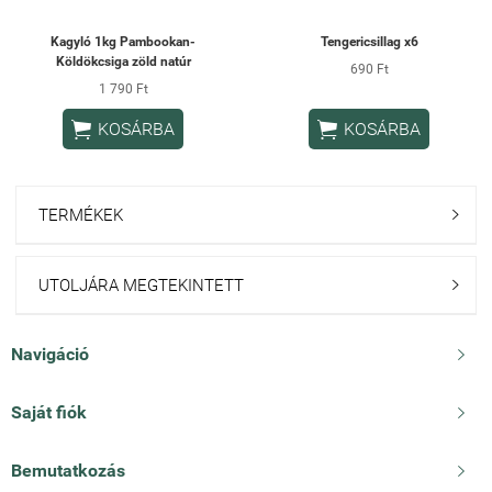
Kagyló 1kg Pambookan-
Tengericsillag x6
Köldökcsiga zöld natúr
690 Ft
1 790 Ft


KOSÁRBA
KOSÁRBA
TERMÉKEK

UTOLJÁRA MEGTEKINTETT

Navigáció

Saját fiók

Bemutatkozás
