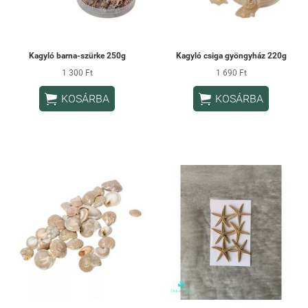
Kagyló barna-szürke 250g
Kagyló csiga gyöngyház 220g
1 300 Ft
1 690 Ft


KOSÁRBA
KOSÁRBA