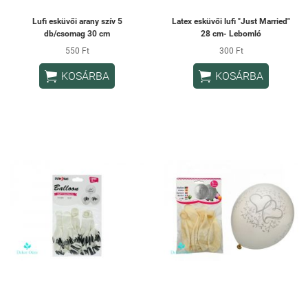
Lufi esküvői arany szív 5
Latex esküvői lufi "Just Married"
db/csomag 30 cm
28 cm- Lebomló
550 Ft
300 Ft


KOSÁRBA
KOSÁRBA