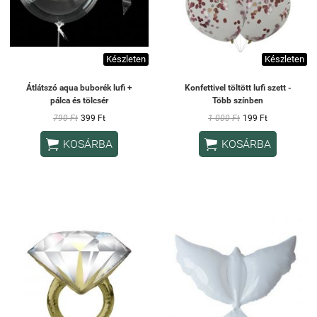
Készleten
Készleten
Átlátszó aqua buborék lufi +
Konfettivel töltött lufi szett -
pálca és tölcsér
Több színben
790 Ft
399 Ft
1 000 Ft
199 Ft


KOSÁRBA
KOSÁRBA