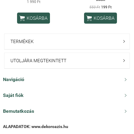
1 990 Ft
550 Ft
199 Ft


KOSÁRBA
KOSÁRBA
TERMÉKEK

UTOLJÁRA MEGTEKINTETT

Navigáció

Saját fiók

Bemutatkozás

ALAPADATOK:
www.dekoroazis.hu