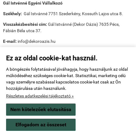
Gál Istvénné Egyéni Vállalkozó
Székhely:
Gál Istvánné 7751 Szederkény, Kossuth Lajos utca 8.
Visszakézbesítési cím:
Gál Istvánné (Dekor Oázis) 7635 Pécs,
Fábián Béla utca 37.
E-mail:
info@dekoroazis.hu
Ez az oldal cookie-kat használ.
A böngészés folytatásával jóváhagyja, hogy használjunk az oldal
működéséhez szükséges cookie-kat. Statisztikai, marketing célú
Payee tudnivalók:
vagy személyre szabással kapcsolatos cookie-kat csak az Ön
hozzájárulása után használunk.
Utánvét ellenőr tudnivalók:
Részletes adatkezelési tájékoztató »
Nem kötelezőek elutasítása
www.dekoroazis.hu -
Gál Istvánné
-
ÁSZF
-
Adatkezelési tájékoztató
Elfogadom az összeset
Webáruház készítés
a StartÜzlettel.