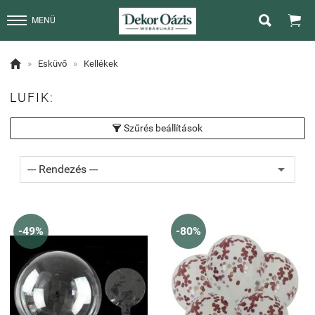


MENÜ

»
Esküvő
»
Kellékek
LUFIK:
Szűrés beállítások

-49%
-80%