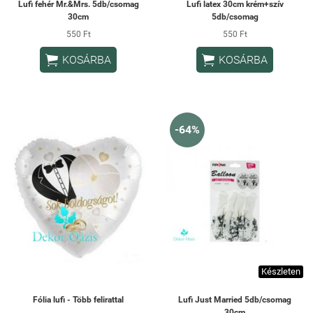
Lufi fehér Mr.&Mrs. 5db/csomag
Lufi latex 30cm krém+szív
30cm
5db/csomag
550 Ft
550 Ft


KOSÁRBA
KOSÁRBA
-64%
Készleten
Fólia lufi - Több felirattal
Lufi Just Married 5db/csomag
30cm