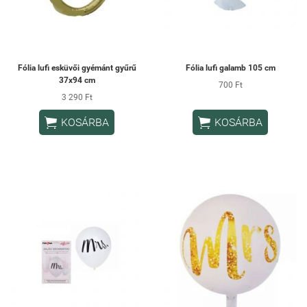
Fólia lufi esküvői gyémánt gyűrű
Fólia lufi galamb 105 cm
37x94 cm
700 Ft
3 290 Ft


KOSÁRBA
KOSÁRBA