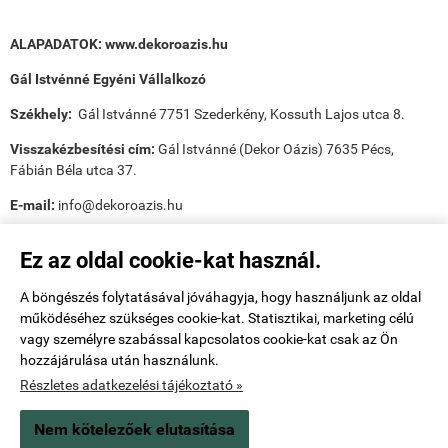
ALAPADATOK:
www.dekoroazis.hu
Gál Istvénné Egyéni Vállalkozó
Székhely:
Gál Istvánné 7751 Szederkény, Kossuth Lajos utca 8.
Visszakézbesítési cím:
Gál Istvánné (Dekor Oázis) 7635 Pécs,
Fábián Béla utca 37.
E-mail:
info@dekoroazis.hu
Ez az oldal cookie-kat használ.
A böngészés folytatásával jóváhagyja, hogy használjunk az oldal
működéséhez szükséges cookie-kat. Statisztikai, marketing célú
Payee tudnivalók:
vagy személyre szabással kapcsolatos cookie-kat csak az Ön
hozzájárulása után használunk.
Utánvét ellenőr tudnivalók:
Részletes adatkezelési tájékoztató »
Nem kötelezőek elutasítása
www.dekoroazis.hu -
Gál Istvánné
-
ÁSZF
-
Adatkezelési tájékoztató