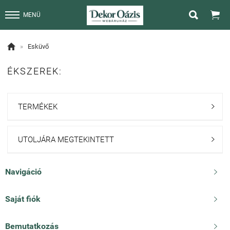


MENÜ

»
Esküvő
ÉKSZEREK:
TERMÉKEK

UTOLJÁRA MEGTEKINTETT

Navigáció

Saját fiók

Bemutatkozás
