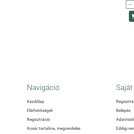

Navigáció
Saját 
Kezdőlap
Regisztrá
Elérhetőségek
Belépés
Regisztráció
Adatmódo
Kosár tartalma, megrendelés
Eddigi re