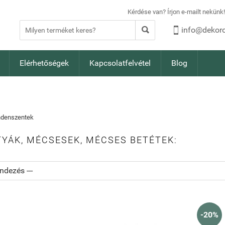
Kérdése van? Írjon e-mailt nekün


info@dekoro
Elérhetőségek
Kapcsolatfelvétel
Blog
ndenszentek
YÁK, MÉCSESEK, MÉCSES BETÉTEK:
-20%