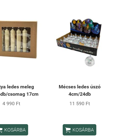
tya ledes meleg
Mécses ledes úszó
6db/csomag 17cm
4cm/24db
4 990 Ft
11 590 Ft


KOSÁRBA
KOSÁRBA