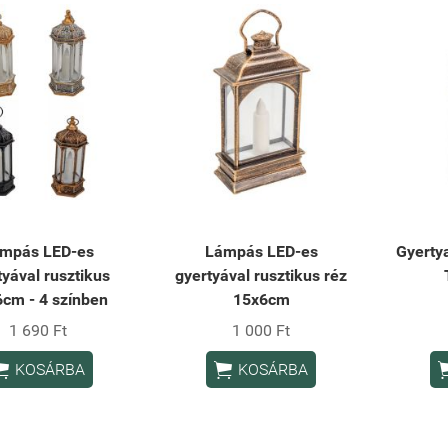
mpás LED-es
Lámpás LED-es
Gyerty
tyával rusztikus
gyertyával rusztikus réz
cm - 4 színben
15x6cm
1 690 Ft
1 000 Ft


KOSÁRBA
KOSÁRBA