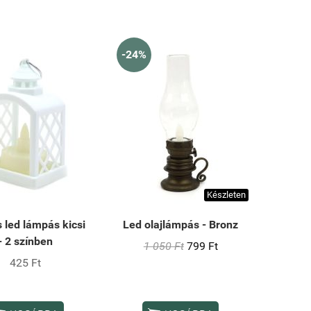
-24%
Készleten
 led lámpás kicsi
Led olajlámpás - Bronz
- 2 színben
1 050 Ft
799 Ft
425 Ft