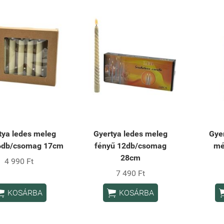
tya ledes meleg
Gyertya ledes meleg
Gyer
6db/csomag 17cm
fényű 12db/csomag
mé
28cm
4 990 Ft
7 490 Ft


KOSÁRBA
KOSÁRBA