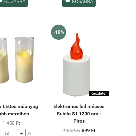


KOSÁRBA
KOSÁRBA
-10%
Készleten
a LEDes műanyag
Elektromos led mécses
Több méretben
Subito S1 1200 óra -
Piros
1 450 Ft
1 000 Ft
899 Ft

db