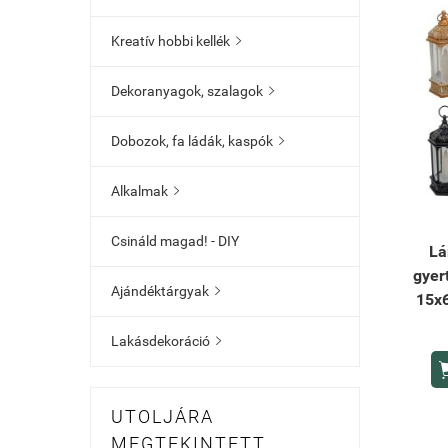
Kreatív hobbi kellék

Dekoranyagok, szalagok

Dobozok, fa ládák, kaspók

Alkalmak

Csináld magad! - DIY
Lá
gyer
Ajándéktárgyak

15x6
Lakásdekoráció

UTOLJÁRA
MEGTEKINTETT