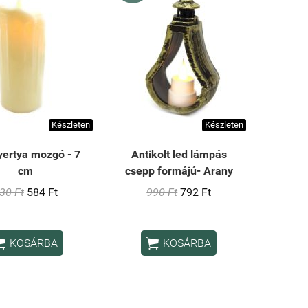
Készleten
Készleten
yertya mozgó - 7
Antikolt led lámpás
cm
csepp formájú- Arany
30 Ft
584 Ft
990 Ft
792 Ft


KOSÁRBA
KOSÁRBA