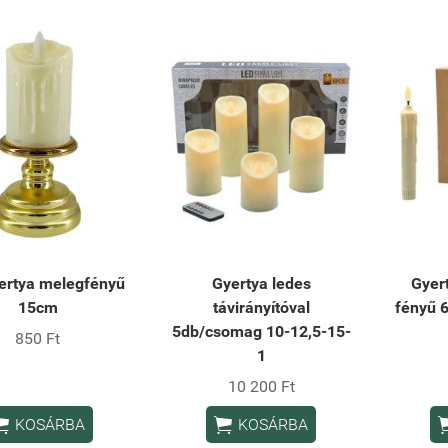
ertya melegfényű
Gyertya ledes
Gyer
15cm
távirányítóval
fényű 
5db/csomag 10-12,5-15-
850 Ft
1
10 200 Ft


KOSÁRBA
KOSÁRBA