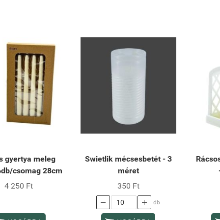
s gyertya meleg
Swietlik mécsesbetét - 3
Rácsos
6db/csomag 28cm
méret
4 250 Ft
350 Ft


db