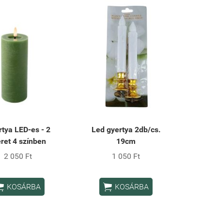
tya LED-es - 2
Led gyertya 2db/cs.
ret 4 színben
19cm
2 050 Ft
1 050 Ft


KOSÁRBA
KOSÁRBA