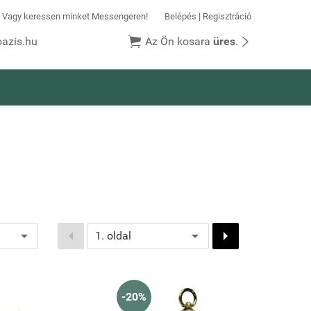
k! Vagy keressen minket Messengeren!
Belépés
|
Regisztráció


azis.hu
Az Ön kosara
üres
.


-20%