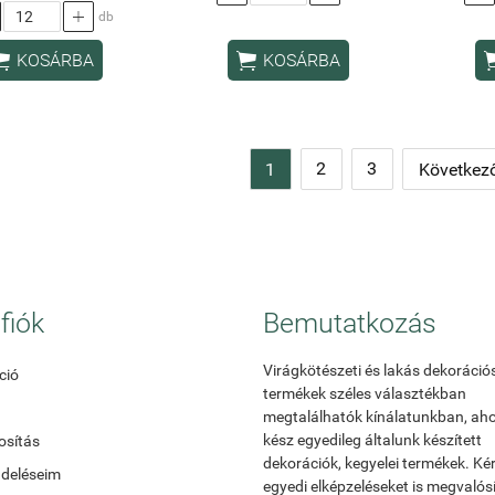

db


KOSÁRBA
KOSÁRBA
2
3
1
Következő
fiók
Bemutatkozás
Virágkötészeti és lakás dekoráció
ció
termékek széles választékban
megtalálhatók kínálatunkban, ah
kész egyedileg általunk készített
sítás
dekorációk, kegyelei termékek. Ké
ndeléseim
egyedi elképzeléseket is megvalós