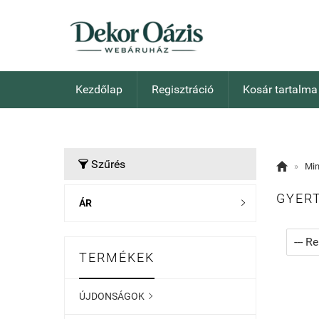
Kezdőlap
Regisztráció
Kosár tartalma
Szűrés


»
Mi
GYERT
ÁR

TERMÉKEK
ÚJDONSÁGOK
