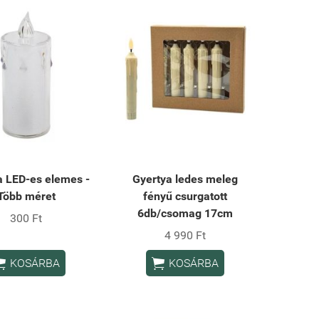
a LED-es elemes -
Gyertya ledes meleg
Több méret
fényű csurgatott
6db/csomag 17cm
300 Ft
4 990 Ft


KOSÁRBA
KOSÁRBA