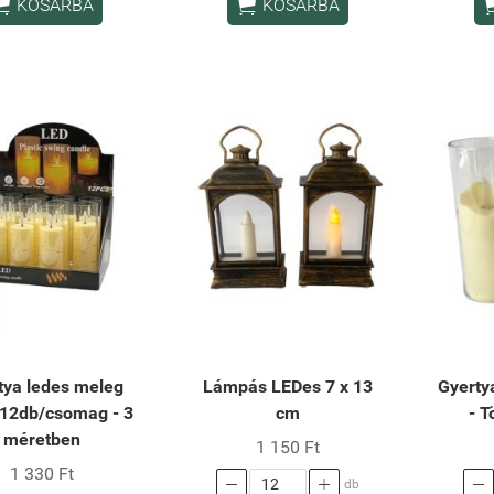


KOSÁRBA
KOSÁRBA
tya ledes meleg
Lámpás LEDes 7 x 13
Gyerty
 12db/csomag - 3
cm
- 
méretben
1 150 Ft
1 330 Ft



db