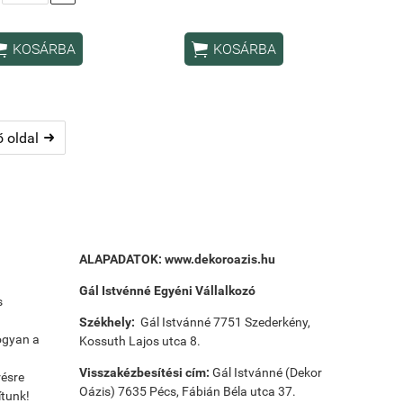


KOSÁRBA
KOSÁRBA
 oldal

ALAPADATOK:
www.dekoroazis.hu
Gál Istvénné Egyéni Vállalkozó
s
Székhely:
Gál Istvánné 7751 Szederkény,
ogyan a
Kossuth Lajos utca 8.
Visszakézbesítési cím:
Gál Istvánné (Dekor
résre
Oázis) 7635 Pécs, Fábián Béla utca 37.
ítunk!