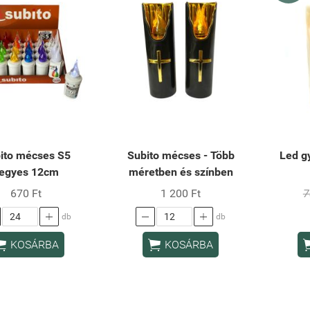
ito mécses S5
Subito mécses - Több
Led g
egyes 12cm
méretben és színben
670 Ft
1 200 Ft
7



db
db


KOSÁRBA
KOSÁRBA