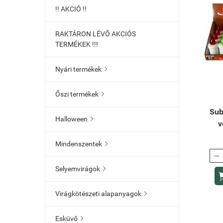
!! AKCIÓ !!
RAKTÁRON LÉVŐ AKCIÓS
TERMÉKEK !!!
Nyári termékek

Őszi termékek

Sub
Halloween

v
Mindenszentek


Selyemvirágok

Virágkötészeti alapanyagok

Esküvő
