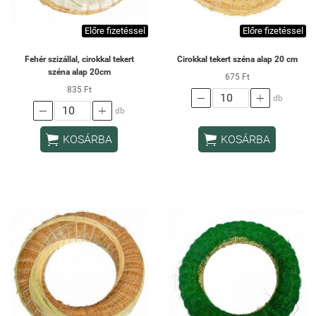
Előre fizetéssel
Előre fizetéssel
Fehér szizállal, cirokkal tekert
Cirokkal tekert széna alap 20 cm
széna alap 20cm
675 Ft
835 Ft


db


db


KOSÁRBA
KOSÁRBA