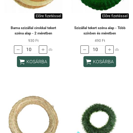
Előre fizetéssel
Előre fizetéssel
Barna szizállal cirokkal tekert
Szizállal tekert széna alap - Több
széna alap - 2 méretben
színben és méretben
930 Ft
490 Ft




db
db


KOSÁRBA
KOSÁRBA