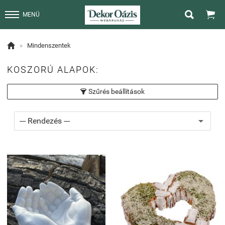


MENÜ

»
Mindenszentek
KOSZORÚ ALAPOK:
Szűrés beállítások
