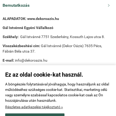
Bemutatkozás

ALAPADATOK:
www.dekoroazis.hu
Gál Istvénné Egyéni Vállalkozó
Székhely:
Gál Istvánné 7751 Szederkény, Kossuth Lajos utca 8.
Visszakézbesítési cím:
Gál Istvánné (Dekor Oázis) 7635 Pécs,
Fábián Béla utca 37.
E-mail:
info@dekoroazis.hu
Ez az oldal cookie-kat használ.
A böngészés folytatásával jóváhagyja, hogy használjunk az oldal
működéséhez szükséges cookie-kat. Statisztikai, marketing célú
Payee tudnivalók:
vagy személyre szabással kapcsolatos cookie-kat csak az Ön
hozzájárulása után használunk.
Utánvét ellenőr tudnivalók:
Részletes adatkezelési tájékoztató »