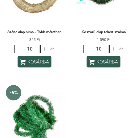
Széna alap sima - Több méretben
Koszorú alap tekert szalma
325 Ft
1 590 Ft




db
db


KOSÁRBA
KOSÁRBA
-6%