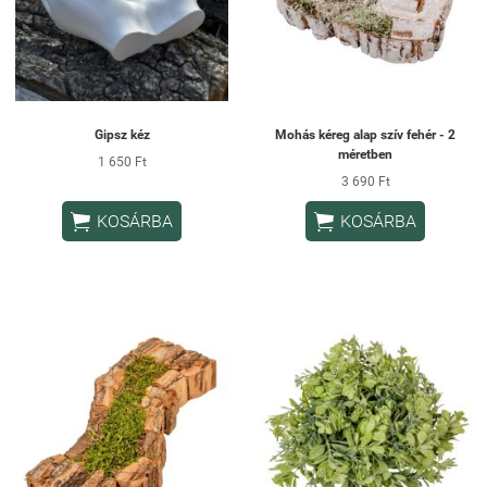
Gipsz kéz
Mohás kéreg alap szív fehér - 2
méretben
1 650 Ft
3 690 Ft


KOSÁRBA
KOSÁRBA