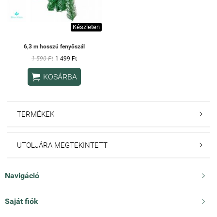
Készleten
6,3 m hosszú fenyőszál
1 590 Ft
1 499 Ft

KOSÁRBA
TERMÉKEK

UTOLJÁRA MEGTEKINTETT

Navigáció

Saját fiók
