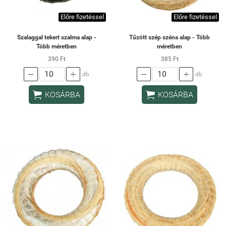
Előre fizetéssel
Előre fizetéssel
Szalaggal tekert szalma alap -
Tűzött szép széna alap - Több
Több méretben
méretben
390 Ft
385 Ft




db
db


KOSÁRBA
KOSÁRBA