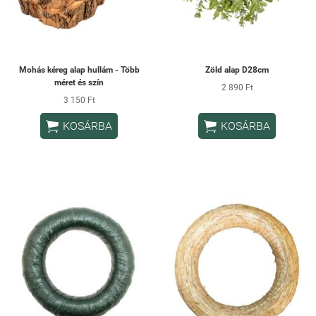
Mohás kéreg alap hullám - Több
Zöld alap D28cm
méret és szín
2 890 Ft
3 150 Ft


KOSÁRBA
KOSÁRBA