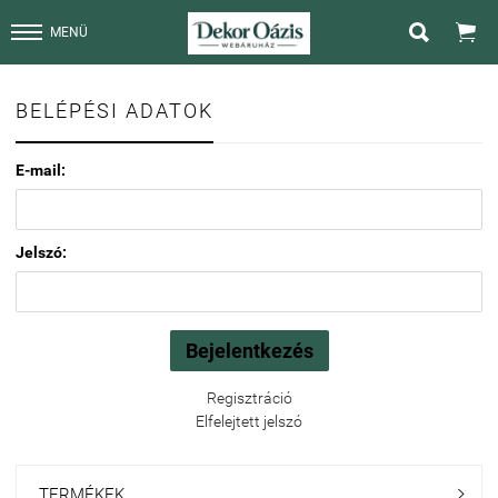


MENÜ
BELÉPÉSI ADATOK
E-mail:
Jelszó:
Regisztráció
Elfelejtett jelszó
TERMÉKEK
