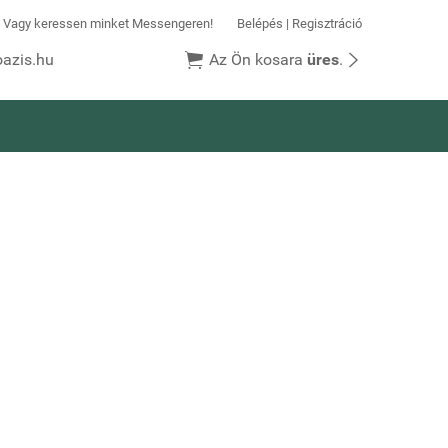
k! Vagy keressen minket Messengeren!
Belépés
|
Regisztráció


azis.hu
Az Ön kosara
üres
.