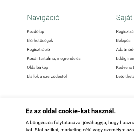
Navigáció
Saját 
Kezdőlap
Regisztrá
Elérhetőségek
Belépés
Regisztráció
Adatmódo
Kosár tartalma, megrendelés
Eddigi re
Oldaltérkép
Kedvenc 
Elállok a szerződéstől
Letölthet
Ez az oldal cookie-kat használ.
A böngészés folytatásával jóváhagyja, hogy haszn
kat. Statisztikai, marketing célú vagy személyre s