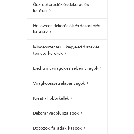
Őszi dekorációk és dekorációs
kellékek

Halloween dekorációk és dekorációs
kellékek

Mindenszentek – kegyeleti díszek és
temetői kellékek

Élethű művirágok és selyemvirágok

Virágkötészeti alapanyagok

Kreatív hobbi kellék

Dekoranyagok, szalagok

Dobozok, fa ládák, kaspók
