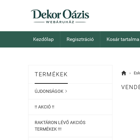
Kezdőlap
Regisztráció
Kosár tartalma

»
Es
TERMÉKEK
VEND
ÚJDONSÁGOK

!! AKCIÓ !!
RAKTÁRON LÉVŐ AKCIÓS
TERMÉKEK !!!