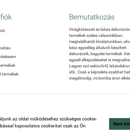
fiók
Bemutatkozás
Virágkötészeti és lakás dekoráció
ció
termékek széles választékban
megtalálhatók kínálatunkban, ah
kész egyedileg általunk készített
sítás
dekorációk, kegyelei termékek. Ké
ndeléseim
egyedi elképzeléseket is megvalós
termékek
Legyen szó esküvőről, lakásdekor
stb. Csak a képzelete szabhat ha
ő termékek
megálmodja, mi bomba áron elkész
áljunk az oldal működéséhez szükséges cookie-
Nem köt
zabással kapcsolatos cookie-kat csak az Ön