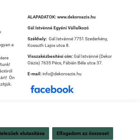
ALAPADATOK:
www.dekoroazis.hu
Gál Istvénné Egyéni Vállalkozó
s
Székhely:
Gál Istvánné 7751 Szederkény,
ogyan a
Kossuth Lajos utca 8.
Visszakézbesítési cím:
Gál Istvánné (Dekor
résre
Oázis) 7635 Pécs, Fábián Béla utca 37.
ítunk!
ációról
E-mail:
info@dekoroazis.hu
tárt! Ön
ítjük.
Payee tudnivalók:
Utánvét ellenőr tudnivalók:
elezőek elutasítása
Elfogadom az összeset