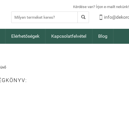
Kérdése van? Írjon e-mailt nekün


info@dekoro
Elérhetőségek
Kapcsolatfelvétel
Blog
küvő
ÉGKÖNYV: