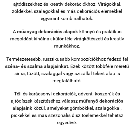
ajtódíszekhez és kreatív dekorációkhoz. Virágokkal,
zöldekkel, szalagokkal és más dekorációs elemekkel
egyaránt kombinálhatók.
A
műanyag dekorációs alapok
könnyű és praktikus
megoldást kínálnak különféle virágkötészeti és kreatív
munkákhoz.
Természetesebb, rusztikusabb kompozíciókhoz fedezd fel
széna- és szalma alapjainkat
.
Ezek között többféle méretű
sima, tűzött, szalaggal vagy szizállal tekert alap is
megtalálható.
Téli és karácsonyi dekorációk, adventi koszorúk és
ajtódíszek készítéséhez válassz
műfenyő dekorációs
alapjaink
közül, amelyeket gömbökkel, szalagokkal,
pickekkel és más szezonális díszítőelemekkel tehetsz
egyedivé.