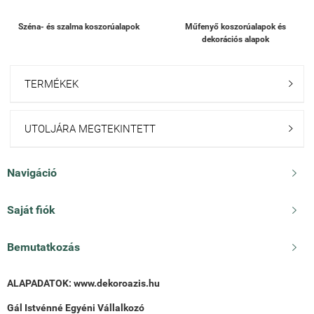
Széna- és szalma koszorúalapok
Műfenyő koszorúalapok és
dekorációs alapok
TERMÉKEK

UTOLJÁRA MEGTEKINTETT

Navigáció

Saját fiók

Bemutatkozás

ALAPADATOK:
www.dekoroazis.hu
Gál Istvénné Egyéni Vállalkozó