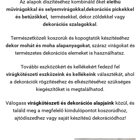
Az alapok díszítéséhez kombináld őket
élethű
művirágokkal és selyemvirágokkal
,
dekorációs pickekkel
és betűzőkkel
,
termésekkel, dekor zöldekkel vagy
dekorációs szalagokkal
.
Természetközeli koszorúk és kopogtatók készítéséhez
dekor mohát és moha alapanyagokat
, száraz virágokat és
természetes dekorációs elemeket is használhatsz.
További eszközökért és kellékekért fedezd fel
virágkötészeti eszközeink és kellékeink
választékát, ahol
a dekorációk rögzítéséhez és elkészítéséhez szükséges
kiegészítőket is megtalálhatod.
Válogass
virágkötészeti és dekorációs alapjaink
közül, és
találd meg a megfelelő kiindulópontot koszorúdhoz,
ajtódíszedhez vagy saját készítésű dekorációdhoz!