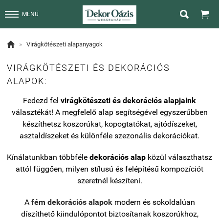


MENÜ

»
Virágkötészeti alapanyagok
VIRÁGKÖTÉSZETI ÉS DEKORÁCIÓS
ALAPOK:
Fedezd fel
virágkötészeti és dekorációs alapjaink
választékát! A megfelelő alap segítségével egyszerűbben
készíthetsz koszorúkat, kopogtatókat, ajtódíszeket,
asztaldíszeket és különféle szezonális dekorációkat.
Kínálatunkban többféle
dekorációs alap
közül választhatsz
attól függően, milyen stílusú és felépítésű kompozíciót
szeretnél készíteni.
A
fém dekorációs alapok
modern és sokoldalúan
díszíthető kiindulópontot biztosítanak koszorúkhoz,