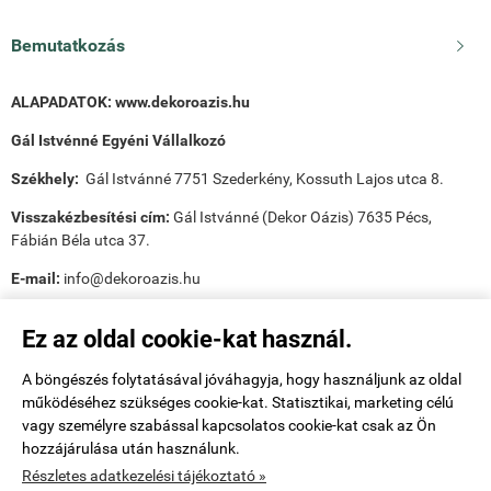
Bemutatkozás

ALAPADATOK:
www.dekoroazis.hu
Gál Istvénné Egyéni Vállalkozó
Székhely:
Gál Istvánné 7751 Szederkény, Kossuth Lajos utca 8.
Visszakézbesítési cím:
Gál Istvánné (Dekor Oázis) 7635 Pécs,
Fábián Béla utca 37.
E-mail:
info@dekoroazis.hu
Ez az oldal cookie-kat használ.
A böngészés folytatásával jóváhagyja, hogy használjunk az oldal
működéséhez szükséges cookie-kat. Statisztikai, marketing célú
Payee tudnivalók:
vagy személyre szabással kapcsolatos cookie-kat csak az Ön
hozzájárulása után használunk.
Utánvét ellenőr tudnivalók:
Részletes adatkezelési tájékoztató »