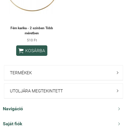
Fém karika - 2 színben Több
méretben
510 Ft

KOSÁRBA
TERMÉKEK

UTOLJÁRA MEGTEKINTETT

Navigáció

Saját fiók
