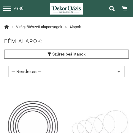


MENÜ

»
Virágkötészeti alapanyagok
»
Alapok
FÉM ALAPOK:
Szűrés beállítások
