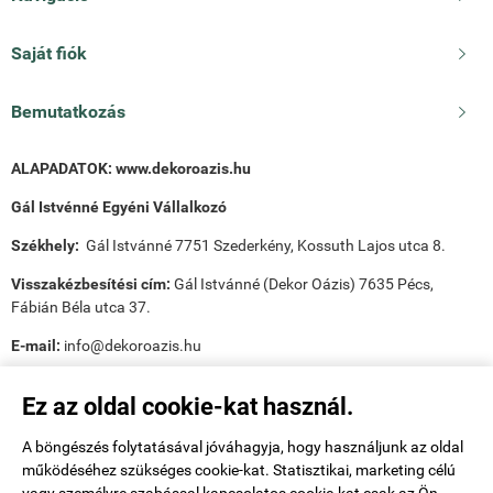
Saját fiók

Bemutatkozás

ALAPADATOK:
www.dekoroazis.hu
Gál Istvénné Egyéni Vállalkozó
Székhely:
Gál Istvánné 7751 Szederkény, Kossuth Lajos utca 8.
Visszakézbesítési cím:
Gál Istvánné (Dekor Oázis) 7635 Pécs,
Fábián Béla utca 37.
E-mail:
info@dekoroazis.hu
Ez az oldal cookie-kat használ.
A böngészés folytatásával jóváhagyja, hogy használjunk az oldal
működéséhez szükséges cookie-kat. Statisztikai, marketing célú
Payee tudnivalók: