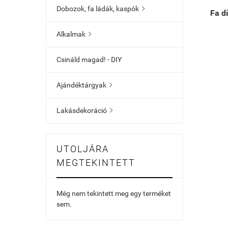
Dobozok, fa ládák, kaspók

Fa d
Alkalmak

Csináld magad! - DIY
Ajándéktárgyak

Lakásdekoráció

UTOLJÁRA
MEGTEKINTETT
Még nem tekintett meg egy terméket
sem.