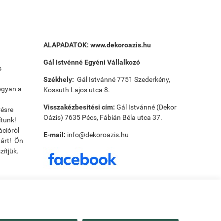
ALAPADATOK:
www.dekoroazis.hu
Gál Istvénné Egyéni Vállalkozó
s
Székhely:
Gál Istvánné 7751 Szederkény,
ogyan a
Kossuth Lajos utca 8.
Visszakézbesítési cím:
Gál Istvánné (Dekor
résre
Oázis) 7635 Pécs, Fábián Béla utca 37.
ítunk!
ációról
E-mail:
info@dekoroazis.hu
tárt! Ön
ítjük.
Payee tudnivalók:
Utánvét ellenőr tudnivalók: