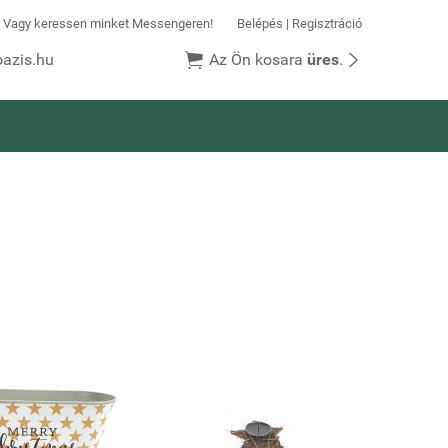
k! Vagy keressen minket Messengeren!
Belépés
|
Regisztráció


azis.hu
Az Ön kosara
üres
.