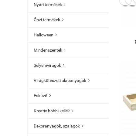
Nyári termékek

Őszi termékek

Halloween

Mindenszentek

Selyemvirágok

Virágkötészeti alapanyagok

Esküvő

Kreatív hobbi kellék

Dekoranyagok, szalagok
