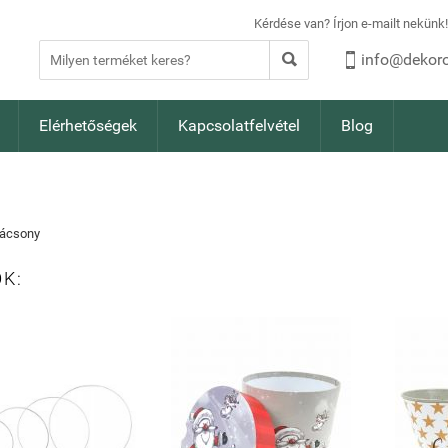
Kérdése van? Írjon e-mailt nekün


info@dekoro
Elérhetőségek
Kapcsolatfelvétel
Blog
ácsony
K: