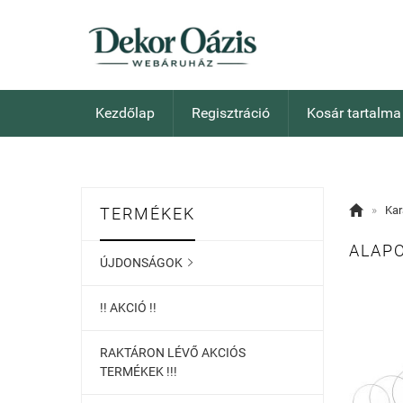
Kezdőlap
Regisztráció
Kosár tartalma

»
Kar
TERMÉKEK
ALAPO
ÚJDONSÁGOK

!! AKCIÓ !!
RAKTÁRON LÉVŐ AKCIÓS
TERMÉKEK !!!