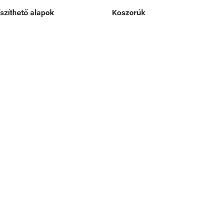
íszíthető alapok
Koszorúk