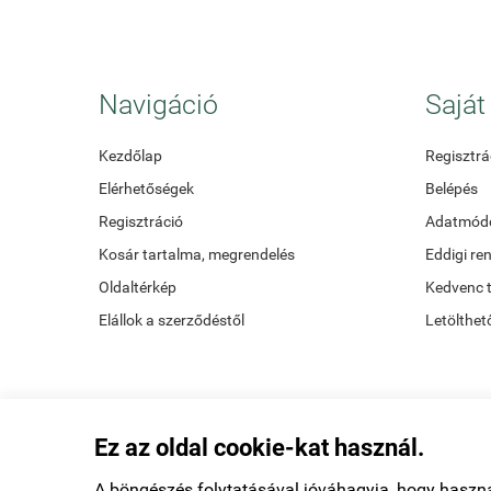
Navigáció
Saját 
Kezdőlap
Regisztrá
Elérhetőségek
Belépés
Regisztráció
Adatmódo
Kosár tartalma, megrendelés
Eddigi re
Oldaltérkép
Kedvenc 
Elállok a szerződéstől
Letölthet
Ez az oldal cookie-kat használ.
A böngészés folytatásával jóváhagyja, hogy haszn