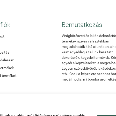
fiók
Bemutatkozás
Virágkötészeti és lakás dekoráció
ció
termékek széles választékban
megtalálhatók kínálatunkban, ah
kész egyedileg általunk készített
sítás
dekorációk, kegyelei termékek. Ké
ndeléseim
egyedi elképzeléseket is megvalós
termékek
Legyen szó esküvőről, lakásdekor
stb. Csak a képzelete szabhat ha
ő termékek
megálmodja, mi bomba áron elkész
áljunk az oldal működéséhez szükséges cookie-