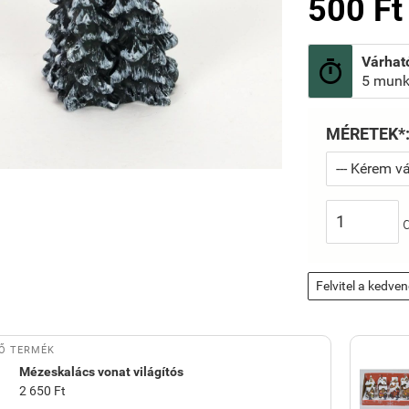
500 Ft
Várható

5 munk
MÉRETEK*
Felvitel a kedve
Ő TERMÉK
Mézeskalács vonat világítós
2 650 Ft