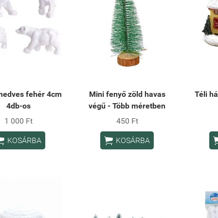
edves fehér 4cm
Mini fenyő zöld havas
Téli h
4db-os
végű - Több méretben
1 000 Ft
450 Ft


KOSÁRBA
KOSÁRBA