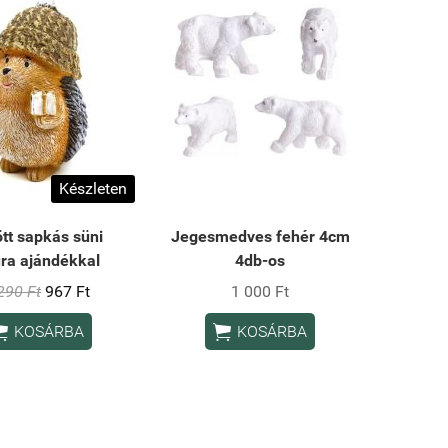
Készleten
tt sapkás süni
Jegesmedves fehér 4cm
ura ajándékkal
4db-os
290 Ft
967 Ft
1 000 Ft


KOSÁRBA
KOSÁRBA