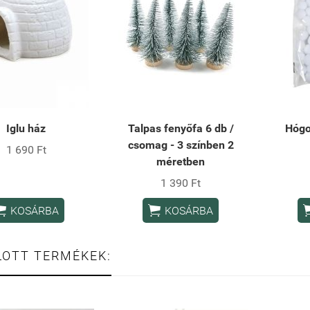
Iglu ház
Talpas fenyőfa 6 db /
Hógo
csomag - 3 színben 2
1 690 Ft
méretben
1 390 Ft


KOSÁRBA
KOSÁRBA
LOTT TERMÉKEK: