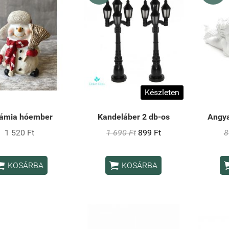
Készleten
ámia hóember
Kandeláber 2 db-os
Angya
1 520 Ft
1 690 Ft
899 Ft
8


KOSÁRBA
KOSÁRBA