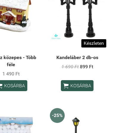
Készleten
áz közepes - Több
Kandeláber 2 db-os
féle
1 690 Ft
899 Ft
1 490 Ft


KOSÁRBA
KOSÁRBA
-25%