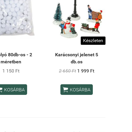
Készleten
lyó 80db-os - 2
Karácsonyi jelenet 5
méretben
db.os
1 150 Ft
2 650 Ft
1 999 Ft


KOSÁRBA
KOSÁRBA