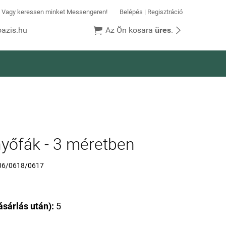
k! Vagy keressen minket Messengeren!
Belépés
|
Regisztráció


azis.hu
Az Ön kosara
üres
.
nyőfák - 3 méretben
06/0618/0617
sárlás után):
5