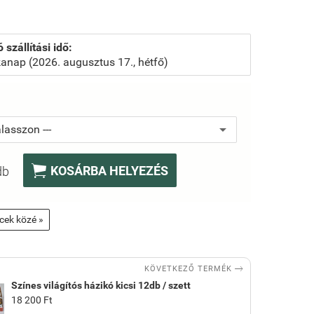
 szállítási idő:
anap (2026. augusztus 17., hétfő)
:

KOSÁRBA HELYEZÉS
db
ncek közé »

KÖVETKEZŐ TERMÉK
Színes világítós házikó kicsi 12db / szett
18 200 Ft