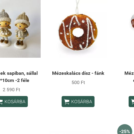
ek sapiban, sállal
Mézeskalács dísz - fánk
Méze
5*10cm -2 féle
500 Ft
2 590 Ft


KOSÁRBA
KOSÁRBA
-25%