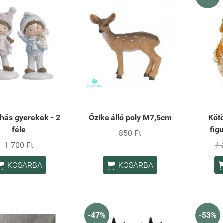
uhás gyerekek - 2
Őzike álló poly M7,5cm
Kötö
féle
fig
850 Ft
1 700 Ft
1 


KOSÁRBA
KOSÁRBA
-47%
-53%