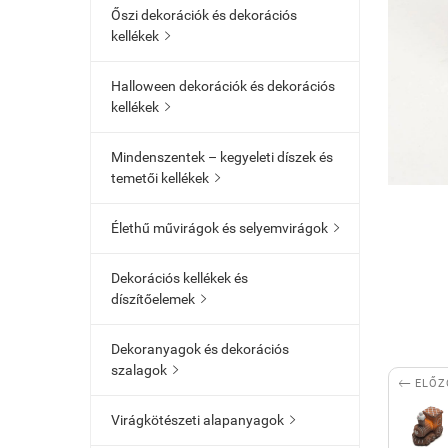
Őszi dekorációk és dekorációs
kellékek

Halloween dekorációk és dekorációs
kellékek

Mindenszentek – kegyeleti díszek és
temetői kellékek

Élethű művirágok és selyemvirágok

Dekorációs kellékek és
díszítőelemek

Dekoranyagok és dekorációs
szalagok


ELŐZ
Virágkötészeti alapanyagok
