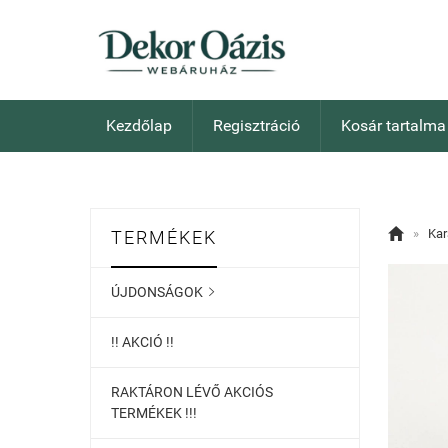
Kezdőlap
Regisztráció
Kosár tartalma

»
Kar
TERMÉKEK
ÚJDONSÁGOK

!! AKCIÓ !!
RAKTÁRON LÉVŐ AKCIÓS
TERMÉKEK !!!