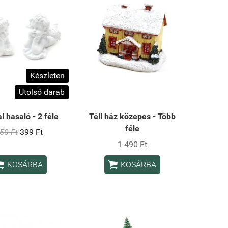
Készleten
Utolsó darab
l hasaló - 2 féle
Téli ház közepes - Több
féle
50 Ft
399 Ft
1 490 Ft


KOSÁRBA
KOSÁRBA