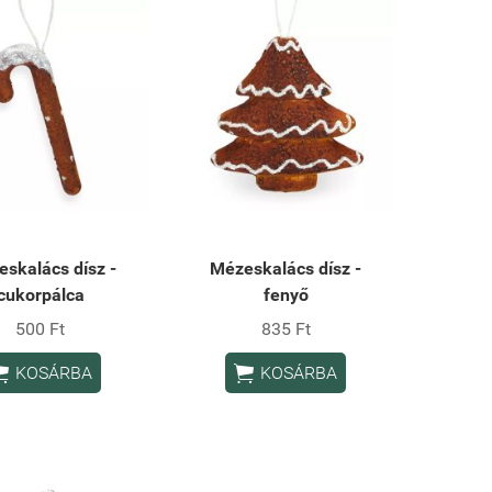
skalács dísz -
Mézeskalács dísz -
cukorpálca
fenyő
500 Ft
835 Ft


KOSÁRBA
KOSÁRBA