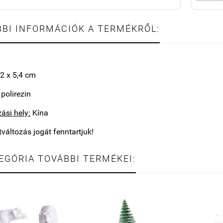
BI INFORMÁCIÓK A TERMÉKRŐL:
,2 x 5,4 cm
polirezin
ási hely:
Kína
tváltozás jogát fenntartjuk
!
EGÓRIA TOVÁBBI TERMÉKEI: