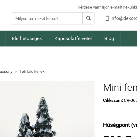
Kérdése van? Írjon e-mailt nekün


info@dekoro
Elérhetőségek
Kapcsolatfelvétel
Blog
ácsony
»
Téli falu kellék
Mini fe
Cikkszám:
CR-06
Hűségpont (vá