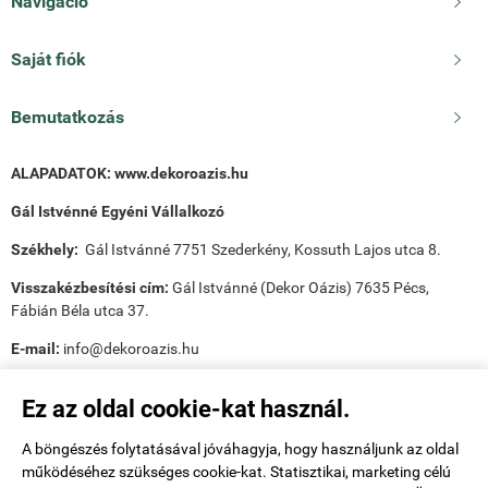
Navigáció

Saját fiók

Bemutatkozás

ALAPADATOK:
www.dekoroazis.hu
Gál Istvénné Egyéni Vállalkozó
Székhely:
Gál Istvánné 7751 Szederkény, Kossuth Lajos utca 8.
Visszakézbesítési cím:
Gál Istvánné (Dekor Oázis) 7635 Pécs,
Fábián Béla utca 37.
E-mail:
info@dekoroazis.hu
Ez az oldal cookie-kat használ.
A böngészés folytatásával jóváhagyja, hogy használjunk az oldal
működéséhez szükséges cookie-kat. Statisztikai, marketing célú
Payee tudnivalók: