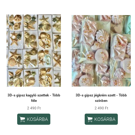
3D-s gipsz kagyló szettek - Több
3D-s gipsz jégkrém szett - Több
féle
színben
2 490 Ft
2 490 Ft


KOSÁRBA
KOSÁRBA