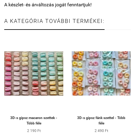
A készlet- és árváltozás jogát fenntartjuk!
A KATEGÓRIA TOVÁBBI TERMÉKEI:
3D-s gipsz macaron szettek -
3D-s gipsz fánk szettel - Több
Több féle
féle
2 190 Ft
2 490 Ft