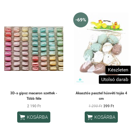
-69%
Készleten
Utolsó darab
3D-s gipsz macaron szettek -
Akasztós pasztel húsvéti tojás 4
Több féle
cm
2 190 Ft
1 290 Ft
399 Ft


KOSÁRBA
KOSÁRBA