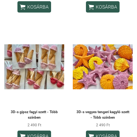


KOSÁRBA
KOSÁRBA
3D-s gipsz fagyi szett - Több
3D-s vegyes tengeri kagyló szett
színben
- Több színben
2 490 Ft
2 490 Ft


KOSÁRBA
KOSÁRBA