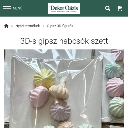


MENÜ

»
Nyári termékek
»
Gipsz 3D figurák
3D-s gipsz habcsók szett