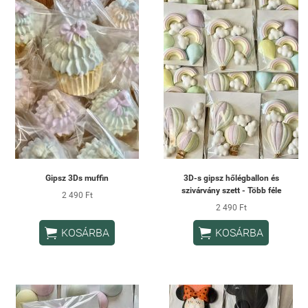
Gipsz 3Ds muffin
3D-s gipsz hőlégballon és
szivárvány szett - Több féle
2 490 Ft
2 490 Ft


KOSÁRBA
KOSÁRBA