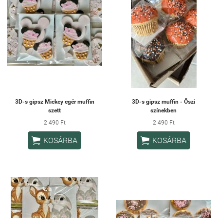
3D-s gipsz Mickey egér muffin
3D-s gipsz muffin - Őszi
szett
színekben
2 490 Ft
2 490 Ft


KOSÁRBA
KOSÁRBA