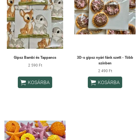
Gipsz Bambi és Tappancs
3D-s gipsz nyári fánk szett - Több
színben
2 590 Ft
2 490 Ft


KOSÁRBA
KOSÁRBA