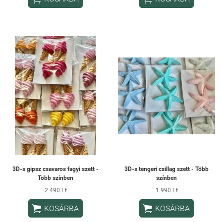
3D-s gipsz csavaros fagyi szett -
3D-s tengeri csillag szett - Több
Több színben
színben
2 490 Ft
1 990 Ft


KOSÁRBA
KOSÁRBA