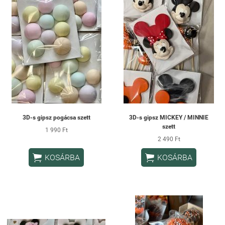
3D-s gipsz pogácsa szett
3D-s gipsz MICKEY / MINNIE
szett
1 990 Ft
2 490 Ft


KOSÁRBA
KOSÁRBA