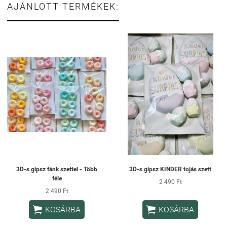
AJÁNLOTT TERMÉKEK:
3D-s gipsz fánk szettel - Több
3D-s gipsz KINDER tojás szett
féle
2 490 Ft
2 490 Ft


KOSÁRBA
KOSÁRBA