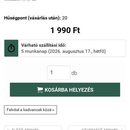
Hűségpont (vásárlás után):
20
1 990 Ft
Várható szállítási idő:

5 munkanap (2026. augusztus 17., hétfő)
db

KOSÁRBA HELYEZÉS
Felvitel a kedvencek közé »