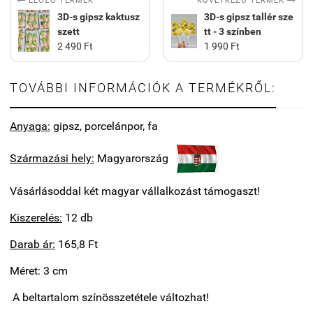


KÖVETKEZŐ TERMÉK
ELŐZŐ TERMÉK
3D-s gipsz kaktusz
3D-s gipsz tallér sze
szett
tt - 3 színben
2 490 Ft
1 990 Ft
TOVÁBBI INFORMÁCIÓK A TERMÉKRŐL:
Anyaga:
gipsz, porcelánpor, fa
Származási hely:
Magyarország
Vásárlásoddal két magyar vállalkozást támogaszt!
Kiszerelés:
12 db
Darab ár:
165,8 Ft
Méret: 3 cm
A beltartalom színösszetétele változhat!