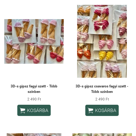
3D-s gipsz fagyi szett - Több
3D-s gipsz csavaros fagyi szett -
színben
Több színben
2 490 Ft
2 490 Ft


KOSÁRBA
KOSÁRBA