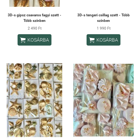
3D-s gipsz csavaros fagyi szett -
3D-s tengeri csillag szett - Több
Több színben
színben
2 490 Ft
1 990 Ft


KOSÁRBA
KOSÁRBA