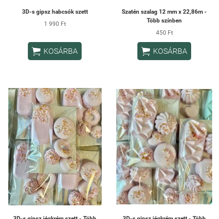
3D-s gipsz habcsók szett
Szatén szalag 12 mm x 22,86m -
Több színben
1 990 Ft
450 Ft


KOSÁRBA
KOSÁRBA
3D-s gipsz jégkrém szett - Több
3D-s gipsz jégkrém szett - Több