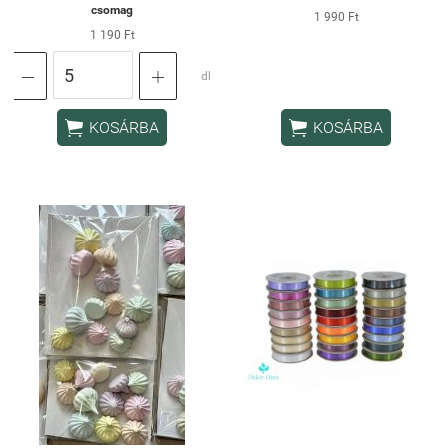
csomag
1 990 Ft
1 190 Ft


db


KOSÁRBA
KOSÁRBA