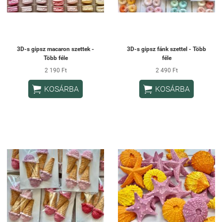
3D-s gipsz macaron szettek -
3D-s gipsz fánk szettel - Több
Több féle
féle
2 190 Ft
2 490 Ft


KOSÁRBA
KOSÁRBA