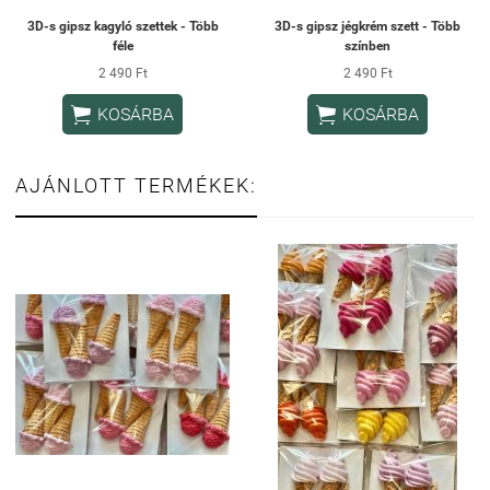
3D-s gipsz kagyló szettek - Több
3D-s gipsz jégkrém szett - Több
féle
színben
2 490 Ft
2 490 Ft


KOSÁRBA
KOSÁRBA
AJÁNLOTT TERMÉKEK: