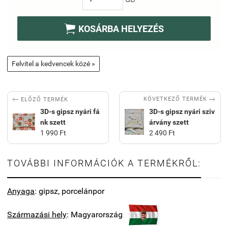

KOSÁRBA HELYEZÉS
Felvitel a kedvencek közé »


KÖVETKEZŐ TERMÉK
ELŐZŐ TERMÉK
3D-s gipsz nyári fá
3D-s gipsz nyári sziv
nk szett
árvány szett
1 990 Ft
2 490 Ft
TOVÁBBI INFORMÁCIÓK A TERMÉKRŐL:
Anyaga
: gipsz, porcelánpor
Származási hely
: Magyarország