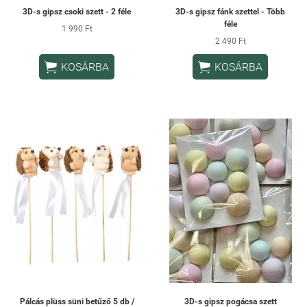
3D-s gipsz csoki szett - 2 féle
3D-s gipsz fánk szettel - Több
féle
1 990 Ft
2 490 Ft


KOSÁRBA
KOSÁRBA
Pálcás plüss süni betűző 5 db /
3D-s gipsz pogácsa szett