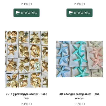
2 190 Ft
2 490 Ft


KOSÁRBA
KOSÁRBA
3D-s gipsz kagyló szettek - Több
3D-s tengeri csillag szett - Több
féle
színben
2 490 Ft
1 990 Ft