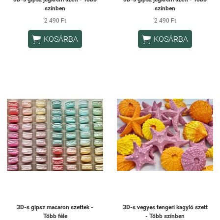
színben
színben
2 490 Ft
2 490 Ft


KOSÁRBA
KOSÁRBA
3D-s gipsz macaron szettek -
3D-s vegyes tengeri kagyló szett
Több féle
- Több színben