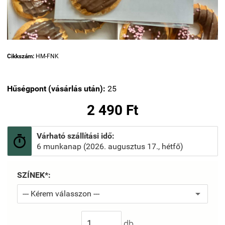
Cikkszám:
HM-FNK
Hűségpont (vásárlás után):
25
2 490 Ft
Várható szállítási idő:

6 munkanap (2026. augusztus 17., hétfő)
SZÍNEK*:
db