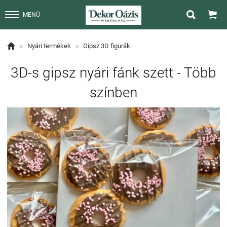


MENÜ

»
Nyári termékek
»
Gipsz 3D figurák
3D-s gipsz nyári fánk szett - Több
színben