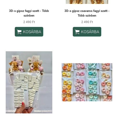
3D-s gipsz fagyi szett - Több
3D-s gipsz csavaros fagyi szett -
színben
Több színben
2 490 Ft
2 490 Ft


KOSÁRBA
KOSÁRBA