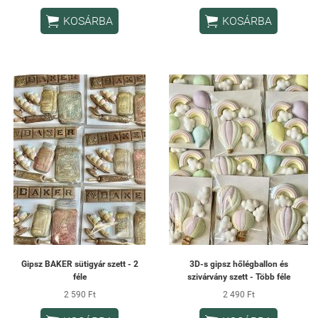


KOSÁRBA
KOSÁRBA
Gipsz BAKER sütigyár szett - 2
3D-s gipsz hőlégballon és
féle
szivárvány szett - Több féle
2 590 Ft
2 490 Ft