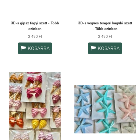
3D-s gipsz fagyi szett - Több
3D-s vegyes tengeri kagyló szett
színben
- Több színben
2 490 Ft
2 490 Ft


KOSÁRBA
KOSÁRBA