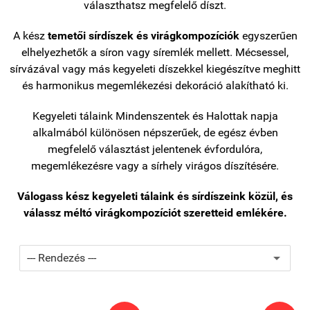
választhatsz megfelelő díszt.
A kész
temetői sírdíszek és virágkompozíciók
egyszerűen
elhelyezhetők a síron vagy síremlék mellett. Mécsessel,
sírvázával vagy más kegyeleti díszekkel kiegészítve meghitt
és harmonikus megemlékezési dekoráció alakítható ki.
Kegyeleti tálaink Mindenszentek és Halottak napja
alkalmából különösen népszerűek, de egész évben
megfelelő választást jelentenek évfordulóra,
megemlékezésre vagy a sírhely virágos díszítésére.
Válogass kész kegyeleti tálaink és sírdíszeink közül, és
válassz méltó virágkompozíciót szeretteid emlékére.