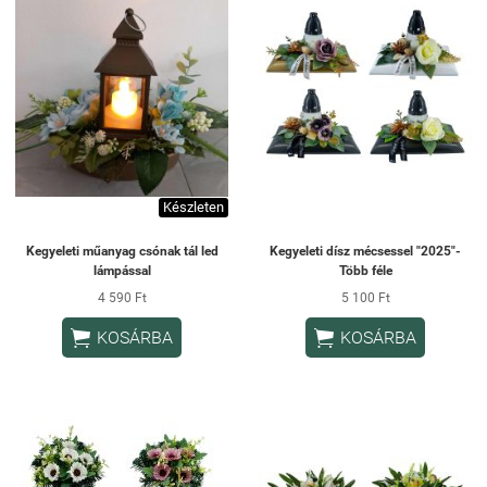
Készleten
Kegyeleti műanyag csónak tál led
Kegyeleti dísz mécsessel "2025"-
lámpással
Több féle
4 590 Ft
5 100 Ft


KOSÁRBA
KOSÁRBA