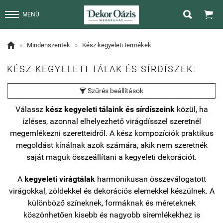


MENÜ

»
Mindenszentek
»
Kész kegyeleti termékek
KÉSZ KEGYELETI TÁLAK ÉS SÍRDÍSZEK:
Szűrés beállítások

Válassz
kész kegyeleti tálaink és sírdíszeink
közül, ha
ízléses, azonnal elhelyezhető virágdísszel szeretnél
megemlékezni szeretteidről. A kész kompozíciók praktikus
megoldást kínálnak azok számára, akik nem szeretnék
saját maguk összeállítani a kegyeleti dekorációt.
A
kegyeleti virágtálak
harmonikusan összeválogatott
virágokkal, zöldekkel és dekorációs elemekkel készülnek. A
különböző színeknek, formáknak és méreteknek
köszönhetően kisebb és nagyobb síremlékekhez is