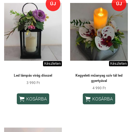
ÚJ
ÚJ
Készleten
Készleten
Led lámpás virág dísszel
Kegyeleti műanyag szív tál led
gyertyával
3 990 Ft
4 990 Ft


KOSÁRBA
KOSÁRBA