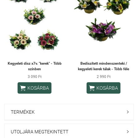
Kegyeleti dísz x7v. "kerek" - Több
Bedíszített mindenszenteki /
színben
kegyeleti kerek tálak - Több féle
3 090 Ft
2 990 Ft


KOSÁRBA
KOSÁRBA
TERMÉKEK

UTOLJÁRA MEGTEKINTETT
