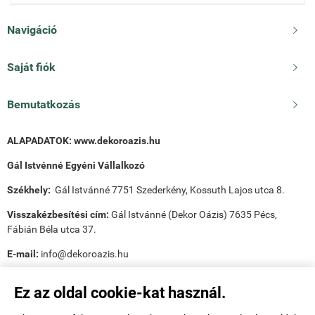
Navigáció

Saját fiók

Bemutatkozás

ALAPADATOK:
www.dekoroazis.hu
Gál Istvénné Egyéni Vállalkozó
Székhely:
Gál Istvánné 7751 Szederkény, Kossuth Lajos utca 8.
Visszakézbesítési cím:
Gál Istvánné (Dekor Oázis) 7635 Pécs,
Fábián Béla utca 37.
E-mail:
info@dekoroazis.hu
Ez az oldal cookie-kat használ.